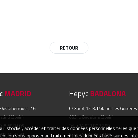
RETOUR
yc
MADRID
Hepyc
BADALONA
e Vistahermosa, 46
C/ Xarol, 12-B. Pol. Ind. Les Guixeres
drid (Spain)
08915 Badalona (Spain)
 915 69 81 05
Tel. +34 933 87 32 99
ur stocker, accéder et traiter des données personnelles telles que
915 65 97 91
Fax +34 933 83 33 08
ement ou vous opposer au traitement des données basé sur des inté