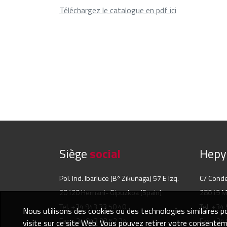
Téléchargez le catalogue en pdf ici
Siège
social
Hep
Pol. Ind. Ibarluce (Bº Zikuñaga) 57 E Izq.
C/ Cond
20120 Hernani- Gipuzkoa (Spain)
28019 Ma
Tel. +34 943 33 50 40
Tel. +34
Nous utilisons des cookies ou des technologies similaires po
Fax +34 943 33 52 24
Fax +34 
visite sur ce site Web. Vous pouvez retirer votre consent