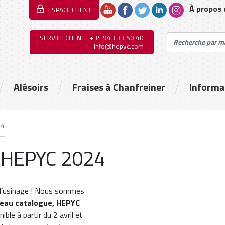
À propos
ESPACE CLIENT
SERVICE CLIENT
+34 943 33 50 40
info@hepyc.com
Alésoirs
Fraises à Chanfreiner
Informa
24
 HEPYC 2024
e l’usinage ! Nous sommes
eau catalogue, HEPYC
ble à partir du 2 avril et