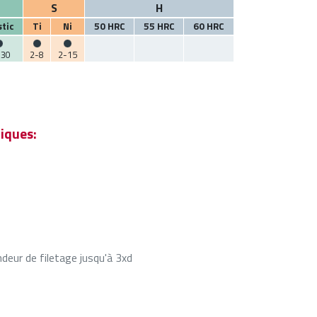
S
H
stic
Ti
Ni
50 HRC
55 HRC
60 HRC
-30
2-8
2-15
iques:
eur de filetage jusqu'à 3xd