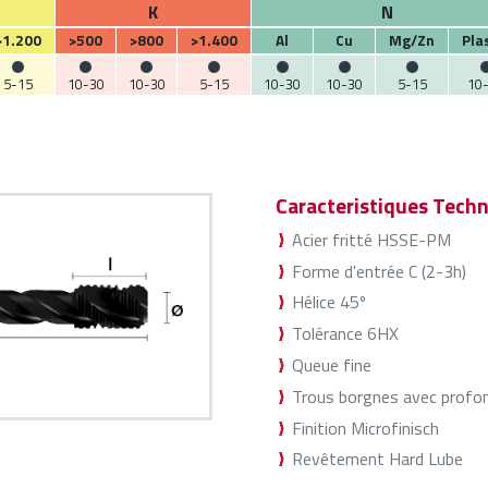
K
N
>1.200
>500
>800
>1.400
Al
Cu
Mg/Zn
Pla
5-15
10-30
10-30
5-15
10-30
10-30
5-15
10
Caracteristiques Techn
Acier fritté HSSE-PM
Forme d'entrée C (2-3h)
Hélice 45º
Tolérance 6HX
Queue fine
Trous borgnes avec profond
Finition Microfinisch
Revêtement Hard Lube