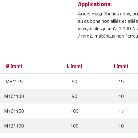
Applications:
Aciers magnétiques doux, aci
au carbone non alliés et alli
inoxydables jusqu'à 1 100 N 
/ mm2, matériaux non ferreu
Ø (mm)
L (mm)
l (mm)
M8*125
90
15
M10*100
90
10
M10*150
100
17
M12*100
100
10