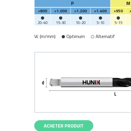
P
M
>800
>1.000
>1.200
>1.400
>950
20-40
15-30
10-20
5-10
5-15
Vc (m/mm)
Optimum
Alternatif
ACHETER PRODUIT