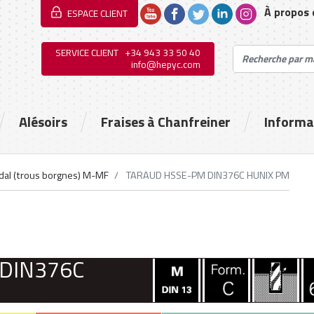
À propos
ESPACE CLIENT
SERVICE CLIENT
+34 943 33 50 40
info@hepyc.com
Alésoirs
Fraises à Chanfreiner
Informa
dal (trous borgnes) M-MF
TARAUD HSSE-PM DIN376C HUNIX PM
DIN376C