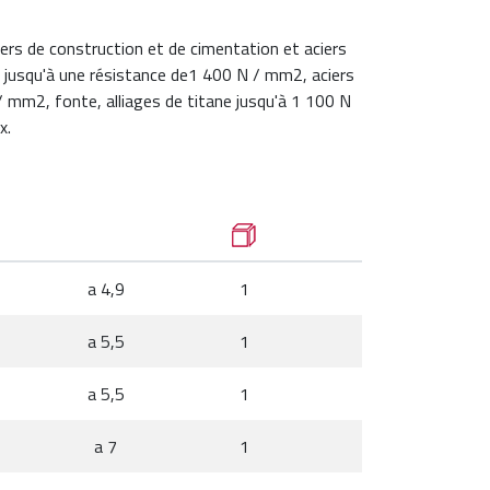
ers de construction et de cimentation et aciers
és jusqu'à une résistance de1 400 N / mm2, aciers
/ mm2, fonte, alliages de titane jusqu'à 1 100 N
x.
a 4,9
1
a 5,5
1
a 5,5
1
a 7
1