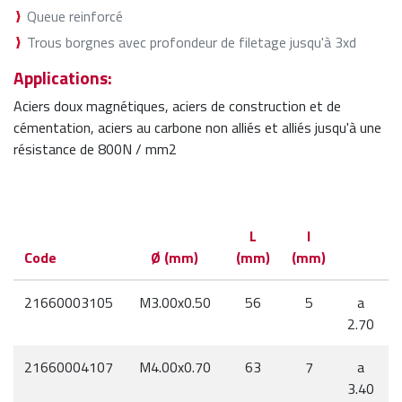
Queue reinforcé
Trous borgnes avec profondeur de filetage jusqu'à 3xd
Applications:
Aciers doux magnétiques, aciers de construction et de
cémentation, aciers au carbone non alliés et alliés jusqu'à une
résistance de 800N / mm2
L
l
Code
Ø (mm)
(mm)
(mm)
21660003105
M3.00x0.50
56
5
a
2.70
21660004107
M4.00x0.70
63
7
a
3.40