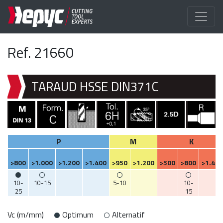
Ref. 21660
TARAUD HSSE DIN371C
P
M
K
>800
>1.000
>1.200
>1.400
>950
>1.200
>500
>800
>1.400
10-
10-15
5-10
10-
25
15
Vc (m/mm)
Optimum
Alternatif