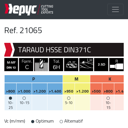
Ref. 21065
TARAUD HSSE DIN371C
P
M
K
>800
>1.000
>1.200
>1.400
>950
>1.200
>500
>800
>1.400
10-
10-15
5-10
10-
25
15
Vc (m/mm)
Optimum
Alternatif