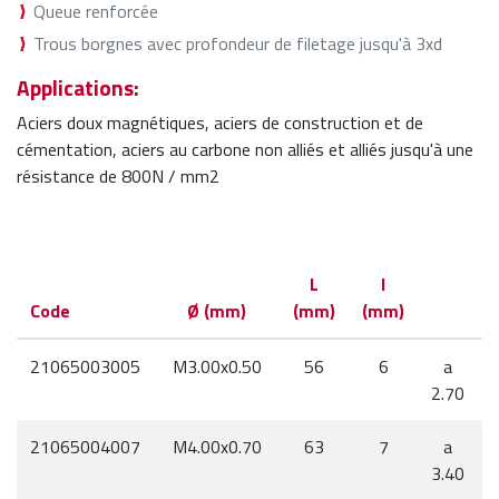
Queue renforcée
Trous borgnes avec profondeur de filetage jusqu'à 3xd
Applications:
Aciers doux magnétiques, aciers de construction et de
cémentation, aciers au carbone non alliés et alliés jusqu'à une
résistance de 800N / mm2
L
l
Code
Ø (mm)
(mm)
(mm)
21065003005
M3.00x0.50
56
6
a
2.70
21065004007
M4.00x0.70
63
7
a
3.40