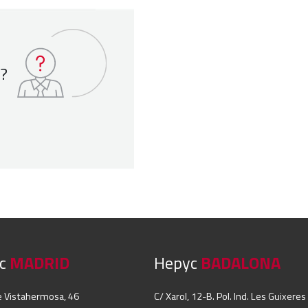
 ?
yc
MADRID
Hepyc
BADALONA
e Vistahermosa, 46
C/ Xarol, 12-B. Pol. Ind. Les Guixeres