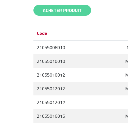
ACHETER PRODUIT
Code
21055008010
21055010010
M
21055010012
M
21055012012
M
21055012017
21055016015
M