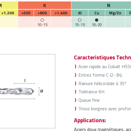
M
K
N
>1.200
>500
>800
>1.400
Al
Cu
Mg/Zn
10-15
10-15
10-20
Caracteristiques Techn
Acier rapide au Cobalt HSS
Entrez forme C (2-3h).
Rainure hélicoïdale à 35º
Tolérance 6H
Queue fine
Trous borgnes avec profond
Applications:
Aciers doux magnétiques, aci