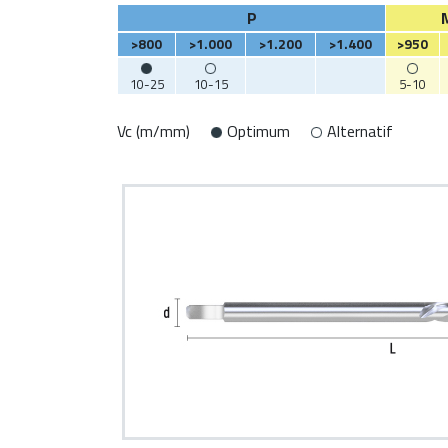
P
>800
>1.000
>1.200
>1.400
>950
10-25
10-15
5-10
Vc (m/mm)
Optimum
Alternatif