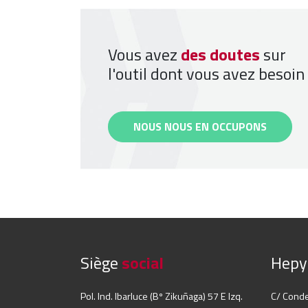
Vous avez
des doutes
sur
l'outil dont vous avez besoin
NOUS NOUS EN OCCUPONS
Siège
social
Hep
Pol. Ind. Ibarluce (Bº Zikuñaga) 57 E Izq.
C/ Cond