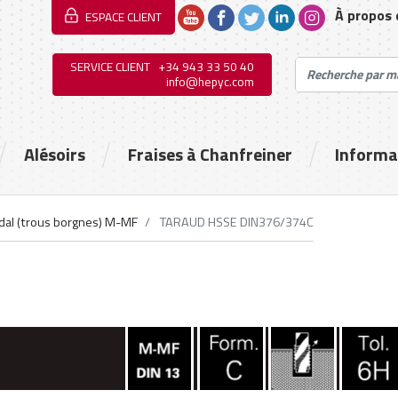
À propos
ESPACE CLIENT
SERVICE CLIENT
+34 943 33 50 40
info@hepyc.com
Alésoirs
Fraises à Chanfreiner
Informa
dal (trous borgnes) M-MF
TARAUD HSSE DIN376/374C