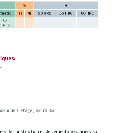
S
H
Plastic
Ti
Ni
50 HRC
55 HRC
60 HRC
10-15
iques:
E
eur de filetage jusqu'à 3xd
ers de construction et de cémentation, aciers au