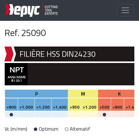
Ref. 25090
FILIÈRE HSS DIN24230
P
M
K
>800
>1.000
>1.200
>1.400
>950
>1.200
>500
>800
>1.400
Vc (m/mm)
Optimum
Alternatif