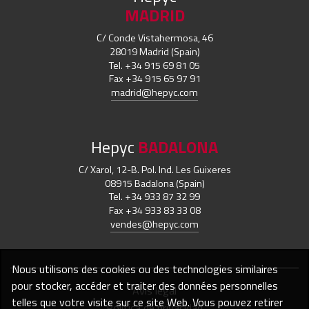
MADRID
C/ Conde Vistahermosa, 46
28019 Madrid (Spain)
Tel. +34 915 69 81 05
Fax +34 915 65 97 91
madrid@hepyc.com
Hepyc
BADALONA
C/ Xarol, 12-B. Pol. Ind. Les Guixeres
08915 Badalona (Spain)
Tel. +34 933 87 32 99
Fax +34 933 83 33 08
vendes@hepyc.com
Nous utilisons des cookies ou des technologies similaires
pour stocker, accéder et traiter des données personnelles
Avis légal
telles que votre visite sur ce site Web. Vous pouvez retirer
Política de privacidad