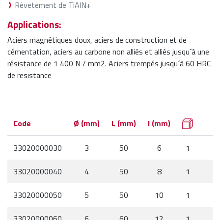
Rêvetement de TiAlN+
Applications:
Aciers magnétiques doux, aciers de construction et de
cémentation, aciers au carbone non alliés et alliés jusqu´à une
résistance de 1 400 N / mm2. Aciers trempés jusqu´à 60 HRC
de resistance
Code
Ø (mm)
L (mm)
l (mm)
33020000030
3
50
6
1
33020000040
4
50
8
1
33020000050
5
50
10
1
33020000060
6
60
12
1