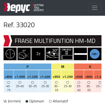
Ref. 33020
FRAISE MULTIFUNTION HM-MD
P
M
K
>800
>1.000
>1.200
>1.400
>950
>1.200
>500
>800
>1.400
40-
35-40
30-35
25-30
30-
25-30
35-
30-
25-30
75
35
40
35
Vc (m/mm)
Optimum
Alternatif