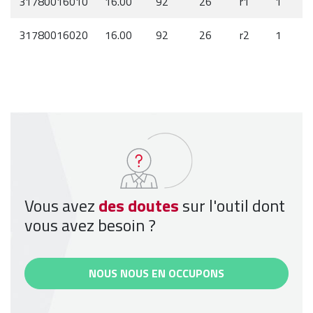
31780016010
16.00
92
26
r1
1
31780016020
16.00
92
26
r2
1
Vous avez
des doutes
sur l'outil dont
vous avez besoin ?
NOUS NOUS EN OCCUPONS