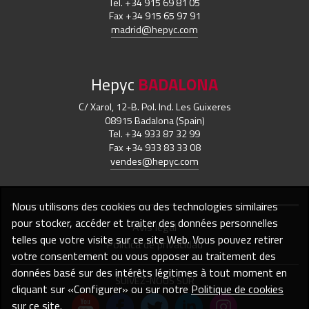
Tel. +34 915 69 81 05
Fax +34 915 65 97 91
madrid@hepyc.com
Hepyc
BADALONA
C/ Xarol, 12-B. Pol. Ind. Les Guixeres
08915 Badalona (Spain)
Tel. +34 933 87 32 99
Fax +34 933 83 33 08
vendes@hepyc.com
Nous utilisons des cookies ou des technologies similaires
pour stocker, accéder et traiter des données personnelles
Avis légal
telles que votre visite sur ce site Web. Vous pouvez retirer
Política de privacidad
votre consentement ou vous opposer au traitement des
données basé sur des intérêts légitimes à tout moment en
SUIVEZ-NOUS SUR
cliquant sur «Configurer» ou sur notre
Politique de cookies
sur ce site.