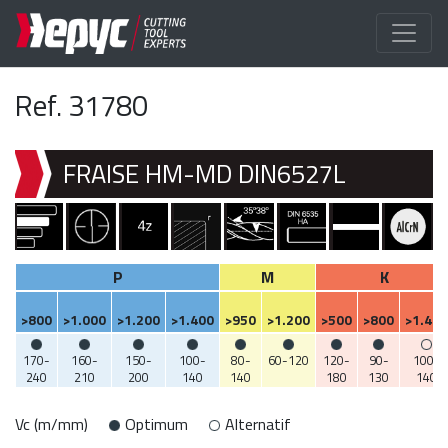
Ref. 31780
FRAISE HM-MD DIN6527L
P
M
K
>800
>1.000
>1.200
>1.400
>950
>1.200
>500
>800
>1.400
170-
160-
150-
100-
80-
60-120
120-
90-
100-
240
210
200
140
140
180
130
140
Vc (m/mm)
Optimum
Alternatif