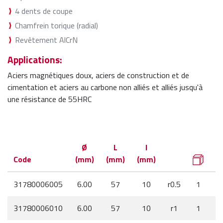
4 dents de coupe
Chamfrein torique (radial)
Revêtement AlCrN
Applications:
Aciers magnétiques doux, aciers de construction et de
cimentation et aciers au carbone non alliés et alliés jusqu'à
une résistance de 55HRC
Ø
L
l
Code
(mm)
(mm)
(mm)
31780006005
6.00
57
10
r0.5
1
31780006010
6.00
57
10
r1
1