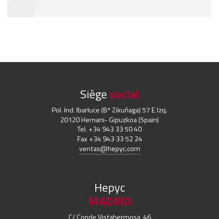
Siège
social
Pol. Ind. Ibarluce (Bº Zikuñaga) 57 E Izq.
20120 Hernani- Gipuzkoa (Spain)
Tel. +34 943 33 50 40
Fax +34 943 33 52 24
ventas@hepyc.com
Hepyc
MADRID
C/ Conde Vistahermosa, 46