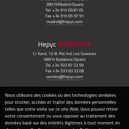
28019 Madrid (Spain)
Tel. +34 915 69 81 05
Fax +34 915 65 97 91
madrid@hepyc.com
Hepyc
BADALONA
C/ Xarol, 12-B. Pol. Ind. Les Guixeres
08915 Badalona (Spain)
Tel. +34 933 87 32 99
Fax +34 933 83 33 08
vendes@hepyc.com
Nous utilisons des cookies ou des technologies similaires
pour stocker, accéder et traiter des données personnelles
Avis légal
telles que votre visite sur ce site Web. Vous pouvez retirer
Política de privacidad
votre consentement ou vous opposer au traitement des
données basé sur des intérêts légitimes à tout moment en
SUIVEZ-NOUS SUR