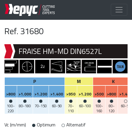
Ref. 31680
FRAISE HM-MD DIN6527L
P
M
K
>800
>1.000
>1.200
>1.400
>950
>1.200
>500
>800
>1.400
100-
80-180
70-150
60-90
70-
60-100
100-
80-
60-90
220
110
160
120
Vc (m/mm)
Optimum
Alternatif