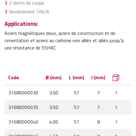
2 dents de coupe
Revêtement TiALN
Applications:
Aciers magnétiques doux, aciers de construction et de
cimentation et aciers au carbone non alliés et alliés jusqu'à
une résistance de 55HRC
Code
Ø (mm)
L (mm)
l (mm)
31680000030
3.00
57
7
1
31680000035
3.50
57
7
1
31680000040
4.00
57
8
1