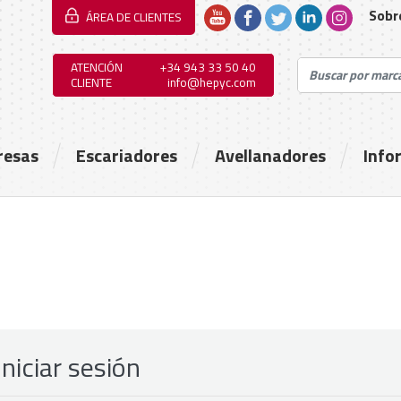
Sobr
ÁREA DE CLIENTES
ATENCIÓN
+34 943 33 50 40
CLIENTE
info@hepyc.com
resas
Escariadores
Avellanadores
Info
Iniciar sesión