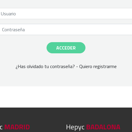
Usuario
Contraseña
ACCEDER
¿Has olvidado tu contraseña?
-
Quiero registrarme
yc
MADRID
Hepyc
BADALONA