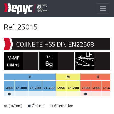
Ref. 25015
COJINETE HSS DIN EN22568
P
M
K
>800
>1.000
>1.200
>1.400
>950
>1.200
>500
>800
>1.400
Vc (m/mm)
Óptima
Alternativo