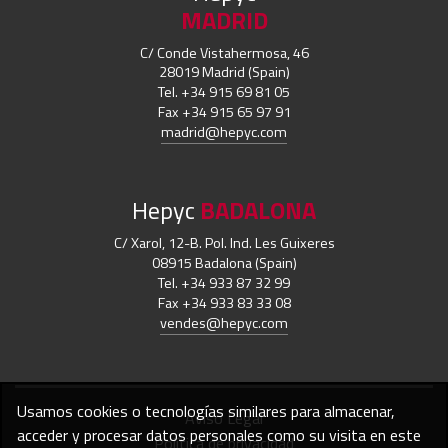
MADRID
C/ Conde Vistahermosa, 46
28019 Madrid (Spain)
Tel. +34 915 69 81 05
Fax +34 915 65 97 91
madrid@hepyc.com
Hepyc
BADALONA
C/ Xarol, 12-B. Pol. Ind. Les Guixeres
08915 Badalona (Spain)
Tel. +34 933 87 32 99
Fax +34 933 83 33 08
vendes@hepyc.com
Usamos cookies o tecnologías similares para almacenar,
Aviso Legal
acceder y procesar datos personales como su visita en este
Política de privacidad