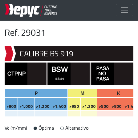
Ref. 29031
CALIBRE BS 919
P
M
K
>800
>1.000
>1.200
>1.400
>950
>1.200
>500
>800
>1.400
Vc (m/mm)
Óptima
Alternativo