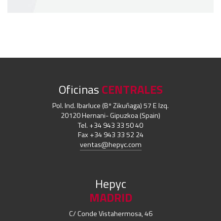
Oficinas
CENTRALES
Pol. Ind. Ibarluce (Bº Zikuñaga) 57 E Izq.
20120 Hernani- Gipuzkoa (Spain)
Tel. +34 943 33 50 40
Fax +34 943 33 52 24
ventas@hepyc.com
Hepyc
MADRID
C/ Conde Vistahermosa, 46