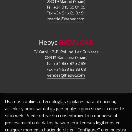
28019 Madrid (Spain)
Tel. +34 915 69 81 05
Fax +34 915 65 97 91
madrid@hepyc.com
Hepyc
BADALONA
C/ Xarol, 12-B. Pol. Ind. Les Guixeres
08915 Badalona (Spain)
Tel. +34 933 87 32 99
Fax +34 933 83 33 08
vendes@hepyc.com
Usamos cookies o tecnologías similares para almacenar,
Aviso Legal
acceder y procesar datos personales como su visita en este
Política de privacidad
sitio web. Puede retirar su consentimiento u oponerse al
procesamiento de datos basado en intereses legítimos en
SÍGUENOS EN
cualquier momento haciendo clic en "Configurar" o en nuestra