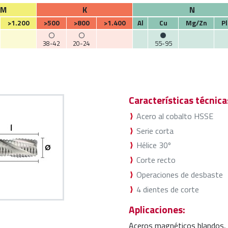
M
K
N
>1.200
>500
>800
>1.400
Al
Cu
Mg/Zn
Pl
38-42
20-24
55-95
Características técnica
Acero al cobalto HSSE
Serie corta
Hélice 30º
Corte recto
Operaciones de desbaste
4 dientes de corte
Aplicaciones:
Aceros magnéticos blandos, 