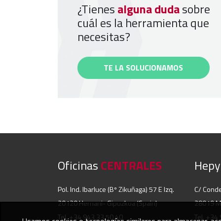
¿Tienes
alguna duda
sobre
cuál es la herramienta que
necesitas?
TE LA SOLUCIONAMOS
Oficinas
CENTRALES
Hep
Pol. Ind. Ibarluce (Bº Zikuñaga) 57 E Izq.
C/ Cond
20120 Hernani- Gipuzkoa (Spain)
28019 Ma
Tel. +34 943 33 50 40
Tel. +34