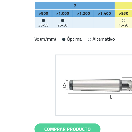
P
>800
>1.000
>1.200
>1.400
>950
35-55
25-30
15-20
Vc (m/mm)
Óptima
Alternativo
COMPRAR PRODUCTO