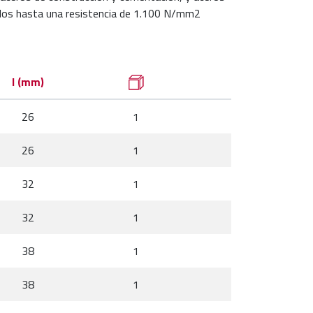
ados hasta una resistencia de 1.100 N/mm2
l (mm)
26
1
26
1
32
1
32
1
38
1
38
1