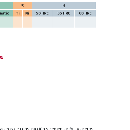
S
H
astic
Ti
Ni
50 HRC
55 HRC
60 HRC
s:
aceros de construcción y cementación, y aceros