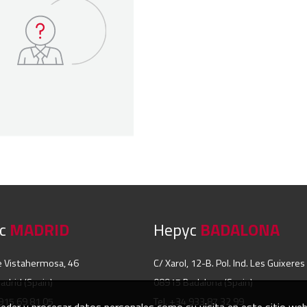
yc
MADRID
Hepyc
BADALONA
e Vistahermosa, 46
C/ Xarol, 12-B. Pol. Ind. Les Guixeres
drid (Spain)
08915 Badalona (Spain)
 915 69 81 05
Tel. +34 933 87 32 99