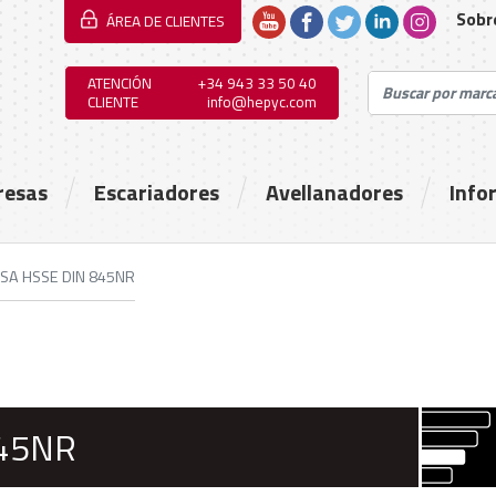
Sobr
ÁREA DE CLIENTES
ATENCIÓN
+34 943 33 50 40
CLIENTE
info@hepyc.com
resas
Escariadores
Avellanadores
Info
SA HSSE DIN 845NR
845NR